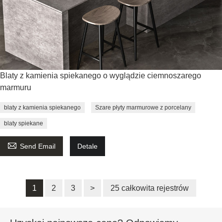
Blaty z kamienia spiekanego o wyglądzie ciemnoszarego
marmuru
blaty z kamienia spiekanego
Szare płyty marmurowe z porcelany
blaty spiekane

Send Email
Detale
1
2
3
>
25 całkowita rejestrów