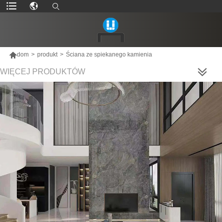

dom
>
produkt
>
Ściana ze spiekanego kamienia
WIĘCEJ PRODUKTÓW