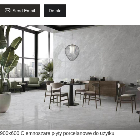

Send Email
Detale
900x600 Ciemnoszare płyty porcelanowe do użytku