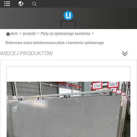

dom
>
produkt
>
Płyty ze spiekanego kamienia
>
Betonowa szara teksturowana płyta z kamienia spiekanego
WIĘCEJ PRODUKTÓW