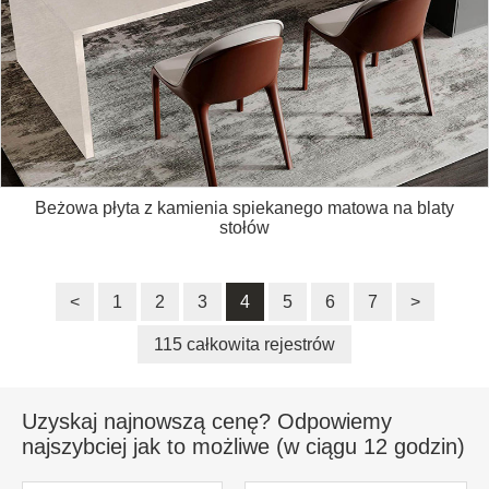
Beżowa płyta z kamienia spiekanego matowa na blaty
stołów
<
1
2
3
4
5
6
7
>
115 całkowita rejestrów
Uzyskaj najnowszą cenę? Odpowiemy
najszybciej jak to możliwe (w ciągu 12 godzin)