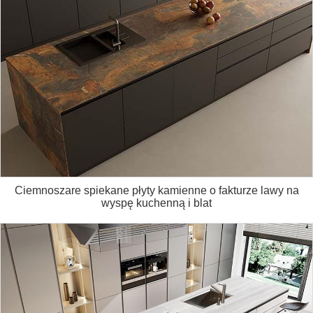
Ciemnoszare spiekane płyty kamienne o fakturze lawy na
wyspę kuchenną i blat