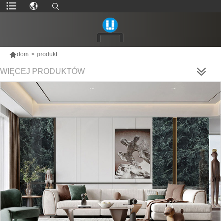

dom
>
produkt
WIĘCEJ PRODUKTÓW